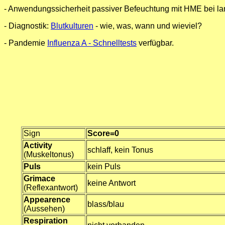
- Anwendungssicherheit passiver Befeuchtung mit HME bei lan
- Diagnostik:
Blutkulturen
- wie, was, wann und wieviel?
- Pandemie
Influenza A - Schnelltests
verfügbar.
Sign
Score=0
Activity
schlaff, kein Tonus
(Muskeltonus)
Puls
kein Puls
Grimace
keine Antwort
(Reflexantwort)
Appearence
blass/blau
(Aussehen)
Respiration