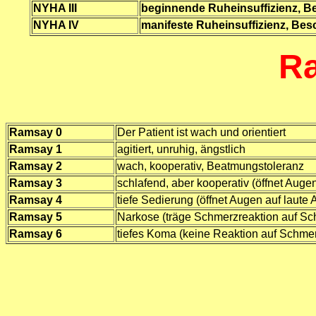
NYHA III
beginnende Ruheinsuffizienz, Be
NYHA IV
manifeste Ruheinsuffizienz, Be
Ra
Ramsay 0
Der Patient ist wach und orientiert
Ramsay 1
agitiert, unruhig, ängstlich
Ramsay 2
wach, kooperativ, Beatmungstoleranz
Ramsay 3
schlafend, aber kooperativ (öffnet Aug
Ramsay 4
tiefe Sedierung (öffnet Augen auf laut
Ramsay 5
Narkose (träge Schmerzreaktion auf Sc
Ramsay 6
tiefes Koma (keine Reaktion auf Schmer