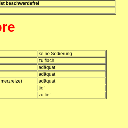
ist beschwerdefrei
ore
keine Sedierung
zu flach
adäquat
adäquat
hmerzreize)
adäquat
tief
zu tief