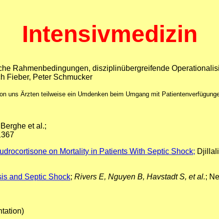
Intensivmedizin
tliche Rahmenbedingungen, disziplinübergreifende Operationalis
h Fieber, Peter Schmucker
von uns Ärzten teilweise ein Umdenken beim Umgang mit Patientenverfügungen.
Berghe et al.;
1367
drocortisone on Mortality in Patients With Septic Shock;
Djillal
sis and Septic Shock
;
Rivers E, Nguyen B, Havstadt S, et al.
; N
tation)