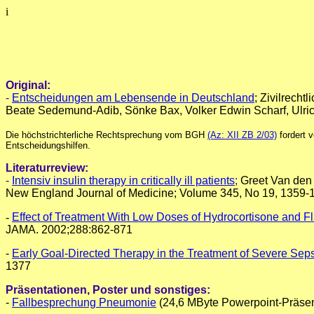
i
Original:
-
Entscheidungen am Lebensende in Deutschland
; Zivilrech
Beate Sedemund-Adib, Sönke Bax, Volker Edwin Scharf, Ulric
Die höchstrichterliche Rechtsprechung vom BGH
(Az: XII ZB 2/03)
fordert 
Entscheidungshilfen.
Literaturreview:
-
Intensiv insulin therapy in critically ill patients
;
Greet Van den 
New England Journal of Medicine; Volume 345, No 19, 1359-
-
Effect of Treatment With Low Doses of Hydrocortisone and Flu
JAMA. 2002;288:862-871
-
Early Goal-Directed Therapy in the Treatment of Severe Sep
1377
Präsentationen, Poster und sonstiges:
-
Fallbesprechung Pneumonie
(24,6 MByte Powerpoint-Präsen