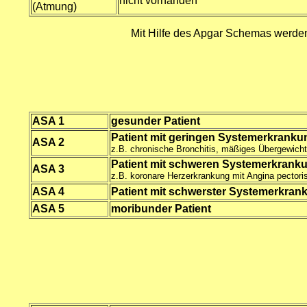
nicht vorhanden
(Atmung)
Mit Hilfe des Apgar Schemas werden 
ASA 1
gesunder Patient
Patient mit geringen Systemerkrank
ASA 2
z.B. chronische Bronchitis, mäßiges Übergewicht,
Patient mit schweren Systemerkrank
ASA 3
z.B. koronare Herzerkrankung mit Angina pectoris
ASA 4
Patient mit schwerster Systemerkra
ASA 5
moribunder Patient