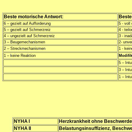
Beste motorische Antwort:
Beste
6 – gezielt auf Aufforderung
5 - voll 
5 – gezielt auf Schmerzreiz
4 - teilo
4 – ungezielt auf Schmerzreiz
3 - ina
3 – Beugemechanismen
2- unve
2 – Streckmechanismen
1 - kei
1 – keine Reaktion
Modifik
5 – Int
3 – Int
1 – Intu
NYHA I
Herzkrankheit ohne Beschwerden
NYHA II
Belastungsinsuffizienz, Beschwe