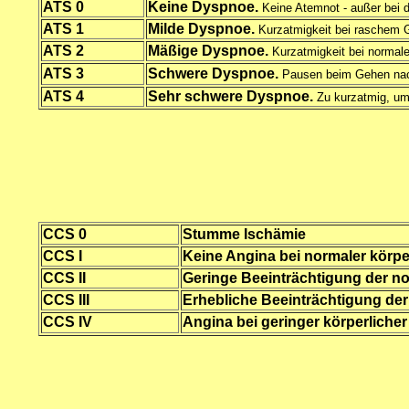
ATS 0
Keine Dyspnoe.
Keine Atemnot - außer bei d
ATS 1
Milde Dyspnoe.
Kurzatmigkeit bei raschem G
ATS 2
Mäßige Dyspnoe.
Kurzatmigkeit bei norma
ATS 3
Schwere Dyspnoe.
Pausen beim Gehen nach
ATS 4
Sehr schwere Dyspnoe.
Zu kurzatmig, um
CCS 0
Stumme Ischämie
CCS I
Keine Angina bei normaler körpe
CCS II
Geringe Beeinträchtigung der no
CCS III
Erhebliche Beeinträchtigung der
CCS IV
Angina bei geringer körperlich